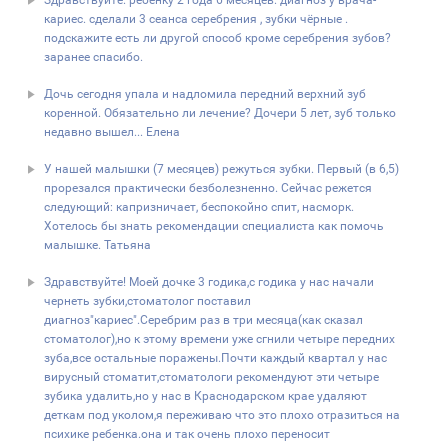
Здравствуйте. ребёнку 2 года 6 месяцев. диагноз у врача-
кариес. сделали 3 сеанса серебрения , зубки чёрные .
подскажите есть ли другой способ кроме серебрения зубов?
заранее спасибо.
Дочь сегодня упала и надломила передний верхний зуб
коренной. Обязательно ли лечение? Дочери 5 лет, зуб только
недавно вышел... Елена
У нашей малышки (7 месяцев) режуться зубки. Первый (в 6,5)
прорезался практически безболезненно. Сейчас режется
следующий: капризничает, беспокойно спит, насморк.
Хотелось бы знать рекомендации специалиста как помочь
малышке. Татьяна
Здравствуйте! Моей дочке 3 годика,с годика у нас начали
чернеть зубки,стоматолог поставил
диагноз"кариес".Серебрим раз в три месяца(как сказал
стоматолог),но к этому времени уже сгнили четыре передних
зуба,все остальные поражены.Почти каждый квартал у нас
вирусный стоматит,стоматологи рекомендуют эти четыре
зубика удалить,но у нас в Краснодарском крае удаляют
деткам под уколом,я переживаю что это плохо отразиться на
психике ребенка.она и так очень плохо переносит