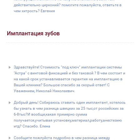
действительно цирконий? помогите пожалуйста, ответьте в
чем хитрость? Евгения
Имплантация зубов
Здравствуйте! Стоимость "под ключ" имплантации системы
"Астра" с винтовой фиксацией и без таковой ? В чем состоит и
на какой срок устанавливается гарантия на имплантацию в
Вашей клинике? Большое спасибо за скорый ответ! С
Уважением, Николай Николаевич.
Добрый день! Собираюсь ставить один имплантант, хотелось
бы узнать в чем разница швецких за 25 тыс,от российских за
6-8тыс?И вообще,какая примерно сумма
получается,учитывая установку,материал,работу,анестезию
итд? Спасибо. Елена
Сообщите пожлуйста подробно в чем разница между