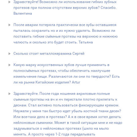
Здравствуйте! Возможно ли использование гибких зубных
протезов при полном отсутствии верхних зубов? Спасибо.
Валентина
После аварии потеряла практически все зубы оставшиеся
пыталась сохранить но и их нужно удалять. Возможно ли
поставить гибкие съёмные протезы на верхнюю и нижнюю
челюсть и сколько это будет стоить. Татьяна
Сколько стоит металлокерамика Сергей
Какую марку искусственных зубов лучше применить в
полносъёмных протезах, чтобы обеспечить наилучшее
измельчение пищи. Различаются ли они по твердости? Есть
ли на рынке Китайские изделия? Artur
Здравствуйте. После года ношения акриловые полные
съемные протезы на вч и нч перестали плотно прилегать к
деснам. Стал активно пользоваться фиксирующем кремом.
Неужели у меня так быстро идет убыль костной ткани десен?
Или все-таки дело в протезах? А я в свое время хотел делать
нейлоновые съемники. Может в такой ситуации мне и не надо
задумываться о нейлоновых протезах (шило на мыло
менять. А просто через 1-2 года переделывать