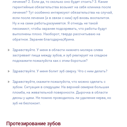
лечение? 2. Если да, то сколько оно будет стоить? 3. Какие
гарантийные обязательства возьмет на себя клиника после
лечения? Тут особенно интересуют обязательства на случай,
если после лечения (и в связи с ним) зуб вновь воспалится.
Ну и на сами работы,разумеется. Я отнюдь не такой
пессимист, чтобы заранее подозревать, что работы будут
выполнены плохо. Наоборот, твердо рассчитываю на
обратное. Заранее благодарна,Ирина.
Здравствуйте. У меня в области нижнего моляра слева
застревает пища между зубов, и зуб реагирует на сладкое
подскажите пожалуйста как с этим бороться?
Здравствуйте. У меня болит зуб сверху. Что с ним делать?
Здравствуйте, скажите пожалуйста, что можно сделать с
зубом. Ситуация в следущем: На верхней семерке большая
пломба, на жевательной поверхности. Дырочка в области
десны у щеки. Не помню проводилось ли удаление нерва, но
зуб не беспокоит.
Протезирование зубов