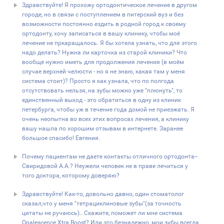
Здравствуйте! Я прохожу ортодонтическое лечение в другом
городе, но в связи с поступлением в питерский вуз и без
возможности постоянно ездить в родной город к своему
ортодонту, хочу записаться в вашу клинику, чтобы моё
лечение не пркаращалось. Я бы хотела узнать, что для этого
надо делать? Нужна ли карточка из старой клиники? Что
вообще нужно иметь для продолжения лечения (в моём
случае верхней челюсти - но я не знаю, какая там у меня
система стоит)? Просто я как узнала, что по полгода
отсутствовать нельзя, на зубы можно уже "плюнуть", то
единственный выход - это обратиться в одну из клиник
петербурга, чтобы уж в течение года домой не приезжать. Я
очень неопытна во всех этих вопросах лечения, а клинику
вашу нашла по хорошим отзывам в интернете. Заранее
большое спасибо! Евгения.
Почему пациентам не даете контакты отличного ортодонта--
Свиридовой А.А.? Неужели человек не в праве лечиться у
того доктора, которому доверяю?
Здравствуйте! Как-то, довольно давно, один стоматолог
сказал,что у меня "тетрациклиновые зубы"(за точность
цитаты не ручаюсь).. Скажите, поможет ли мне система
Opalescence Xtra Boost? Или это безнадежно, мои зубы всегда