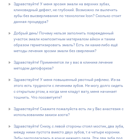
Здравствуйте! У меня эрозия эмали на верхних зубах,
клиновидный дефект, не глубокий. Возможно ли вылечить
зубы без высверливания по технологии Icon? Сколько стоит
данная процедура?
Добрый день! Почему нельзя заполнить поврежденный
участок эмали композитным материалом айкон и таким
образом герметизировать эмаль? Есть ли какие-либо ещё
методы лечения эрозии эмали без сверления?
Здравствуйте! Применяется ли у вас в клинике лечение
методом депофореза?
Здравствуйте! У меня повышенный рвотный рефлекс. Из-за
этого есть трудности с лечением зубов. Не могу долго сидеть
с открытым ртом, а когда мне кладут вату, меня начинает
тошнить. Что посоветуете?
Здравствуйте! Скажите пожалуйста есть ли у Вас анастезия с
использованием закиси азота?
Здравствуйте! Снизу, с левой стороны стоял мостик, два зуба,
между ними пустота вместо двух зубов, т.е четыре коронки.
Зубы располагались в конце нижнего ряда. Эти два зуба под