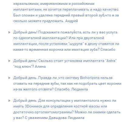
израильскими, американскими и российскими
имплантантами, не хочется переплачивать и надо качество.
Был сломан и удалена передний правый второй зуб,что и за
сколько можете предложить. Андрей
Добрый день! Подскажите пожалуйста, есть ли у вас услуга
по одноэтапной имплантации? Или при двуэтапной
имплантации, после установки "шурупа" в десну ставится ли
какая-то временная коронка или имитация зуба? Спасибо
Добрый день! Сколько стоит установка имплантата "Astra"
"под ключ"? Алина
Добрый день. Правда ли ,что систему Biohorizons нельзя
ставить на передние зубы, так как не подобрать цвет коронки
из-за желтого отсвета? Спасибо. Людмила
Добрый день. Для консультации у имплантолога нужно ли
иметь 3Dснимок для определения костной массы или
достаточно ортопантомограммы? Можно ли снимки сделать
у вас? C уважением Давыдова Людмила