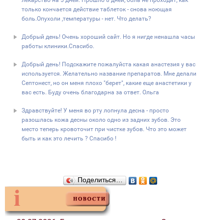
лекарство на 5 дней. Прошло 8 дней, боль не проходит, как
только кончается действие таблеток - снова ноющая
боль.Опухоли ,температуры - нет. Что делать?
Добрый день! Очень хороший сайт. Но я нигде ненашла часы
работы клиники.Спасибо.
Добрый день! Подскажите пожалуйста какая анастезия у вас
используется. Желательно название препаратов. Мне делали
Септонест, но он меня плохо "берет", какие еще анастетики у
вас есть. Буду очень благодарна за ответ. Ольга
Здравствуйте! У меня во рту лопнула десна - просто
разошлась кожа десны около одно из задних зубов. Это
место теперь кровоточит при чистке зубов. Что это может
быть и как это лечить ? Спасибо !
Поделиться…