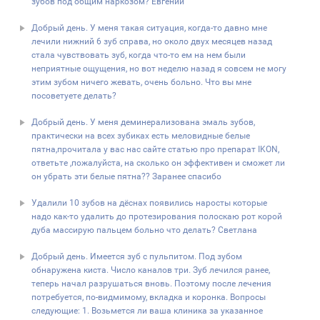
зубов под общим наркозом? Евгений
Добрый день. У меня такая ситуация, когда-то давно мне
лечили нижний 6 зуб справа, но около двух месяцев назад
стала чувствовать зуб, когда что-то ем на нем были
неприятные ощущения, но вот неделю назад я совсем не могу
этим зубом ничего жевать, очень больно. Что вы мне
посоветуете делать?
Добрый день. У меня деминерализована эмаль зубов,
практически на всех зубиках есть меловидные белые
пятна,прочитала у вас нас сайте статью про препарат IKON,
ответьте ,пожалуйста, на сколько он эффективен и сможет ли
он убрать эти белые пятна?? Заранее спасибо
Удалили 10 зубов на дёснах появились наросты которые
надо как-то удалить до протезирования полоскаю рот корой
дуба массирую пальцем больно что делать? Светлана
Добрый день. Имеется зуб с пульпитом. Под зубом
обнаружена киста. Число каналов три. Зуб лечился ранее,
теперь начал разрушаться вновь. Поэтому после лечения
потребуется, по-видмимому, вкладка и коронка. Вопросы
следующие: 1. Возьмется ли ваша клиника за указанное