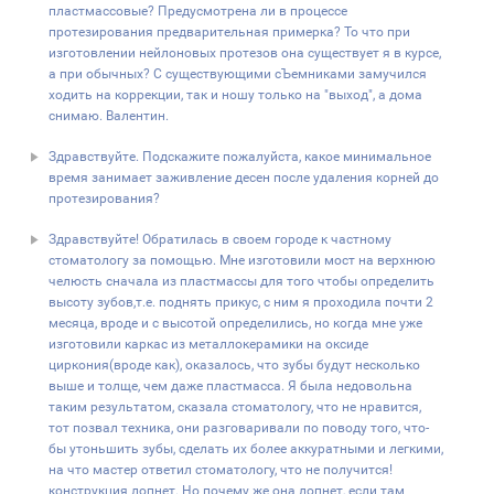
пластмассовые? Предусмотрена ли в процессе
протезирования предварительная примерка? То что при
изготовлении нейлоновых протезов она существует я в курсе,
а при обычных? С существующими сЪемниками замучился
ходить на коррекции, так и ношу только на "выход", а дома
снимаю. Валентин.
Здравствуйте. Подскажите пожалуйста, какое минимальное
время занимает заживление десен после удаления корней до
протезирования?
Здравствуйте! Обратилась в своем городе к частному
стоматологу за помощью. Мне изготовили мост на верхнюю
челюсть сначала из пластмассы для того чтобы определить
высоту зубов,т.е. поднять прикус, с ним я проходила почти 2
месяца, вроде и с высотой определились, но когда мне уже
изготовили каркас из металлокерамики на оксиде
циркония(вроде как), оказалось, что зубы будут несколько
выше и толще, чем даже пластмасса. Я была недовольна
таким результатом, сказала стоматологу, что не нравится,
тот позвал техника, они разговаривали по поводу того, что-
бы утоньшить зубы, сделать их более аккуратными и легкими,
на что мастер ответил стоматологу, что не получится!
конструкция лопнет. Но почему же она лопнет, если там