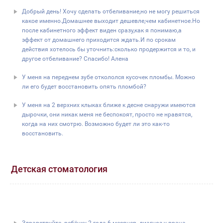
Добрый день! Хочу сделать отбеливание,но не могу решиться
какое именно.Домашнее выходит дешевле,чем кабинетное.Но
после кабинетного эффект виден сразу,как я понимаю,а
эффект от домашнего приходится ждать.И по срокам
действия хотелось бы уточнить:сколько продержится и то, и
другое отбеливание? Спасибо! Алена
У меня на переднем зубе откололся кусочек пломбы. Можно
ли его будет восстановить опять пломбой?
У меня на 2 верхних клыках ближе к десне снаружи имеются
дырочки, они никак меня не беспокоят, просто не нравятся,
когда на них смотрю. Возможно будет ли это как-то
восстановить.
Детская стоматология