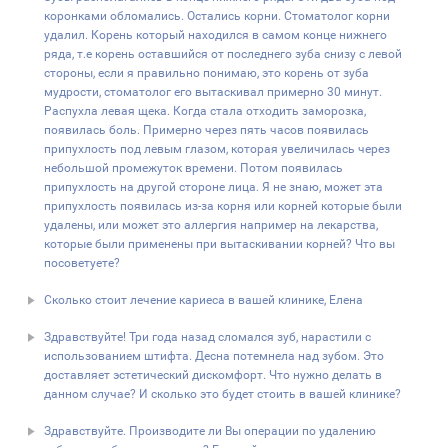
коронками обломались. Остались корни. Стоматолог корни
удалил. Корень который находился в самом конце нижнего
ряда, т.е корень оставшийся от последнего зуба снизу с левой
стороны, если я правильно понимаю, это корень от зуба
мудрости, стоматолог его вытаскивал примерно 30 минут.
Распухла левая щека. Когда стала отходить заморозка,
появилась боль. Примерно через пять часов появилась
припухлость под левым глазом, которая увеличилась через
небольшой промежуток времени. Потом появилась
припухлость на другой стороне лица. Я не знаю, может эта
припухлость появилась из-за корня или корней которые были
удалены, или может это аллергия например на лекарства,
которые были применены при вытаскивании корней? Что вы
посоветуете?
Сколько стоит лечение кариеса в вашей клинике, Елена
Здравствуйте! Три года назад сломался зуб, нарастили с
использованием штифта. Десна потемнела над зубом. Это
доставляет эстетический дискомфорт. Что нужно делать в
данном случае? И сколько это будет стоить в вашей клинике?
Здравствуйте. Производите ли Вы операции по удалению