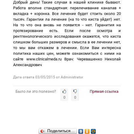
Добрый день! Такие случаи в нашей клинике бывают.
Работа вполне стандартная: перелечивание каналав +
вкладка + коронка. Все лечение будет стоить около 20
тысяч. Гарантии ла лечение (на то что киста уйдет) нет.
На то что она вновь не появится - нет. Гаранития на
протезирование есть. Если после осмотра и
рентгенологического исследования окажется, что киста
слишком больших размеров и смысла в ее лечении нет,
то мы вам откажем в лечении. Если Вам интересна
политика наших цен, можете ознакомиться с ними на
сайте www.clinicalmeda.ru Врач: Черевашенко Николай
Александрович
Дата ответа 03/05/2015
от Administrator
Было ли это полезно?
Прямая ссылка
0
0
Поделиться…