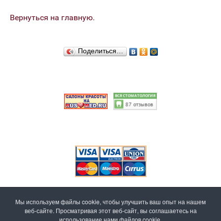
Вернуться на главную.
Поделиться…
Мы используем файлы cookie, чтобы улучшить ваш опыт на нашем
Альмеда ! Клиника стоматологии и косметологии.
веб-сайте. Просматривая этот веб-сайт, вы соглашаетесь на
г. Санкт-Петербург, ул. Димитрова, д. 8, кор. 2
использование нами файлов cookie.