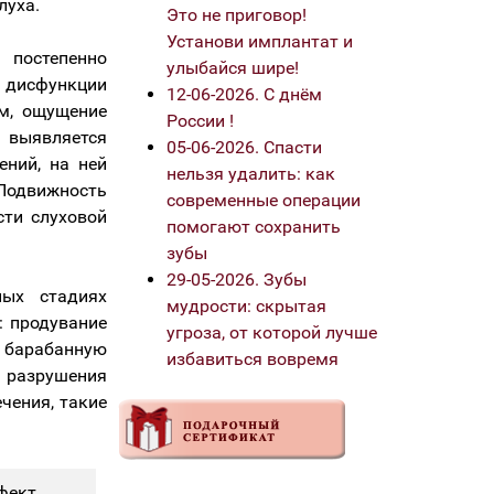
луха.
Это не приговор!
Установи имплантат и
постепенно
улыбайся шире!
дисфункции
12-06-2026. С днём
м, ощущение
России !
выявляется
05-06-2026. Спасти
ений, на ней
нельзя удалить: как
Подвижность
современные операции
сти слуховой
помогают сохранить
зубы
29-05-2026. Зубы
ных стадиях
мудрости: скрытая
: продувание
угроза, от которой лучше
 барабанную
избавиться вовремя
 разрушения
чения, такие
фект,