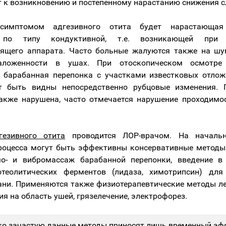
т к возникновению и постепенному нарастанию снижения с
симптомом адгезивного отита будет нарастающая 
ь по типу кондуктивной, т.е. возникающей при 
дящего аппарата. Часто больные жалуются также на шу
аложенности в ушах. При отоскопическом осмотре 
 барабанная перепонка с участками известковых отлож
т быть видны непосредственно рубцовые изменения. 
акже нарушена, часто отмечается нарушение проходимо
гезивного отита
проводится ЛОР-врачом. На началь
роцесса могут быть эффективны консервативные методы
мо- и вибромассаж барабанной перепонки, введение в
отеолитических ферментов (лидаза, химотрипсин) для
ани. Применяются также физиотерапевтические методы ле
я на область ушей, грязелечение, электрофорез.
о зачастую данные методы приносят лишь временный эф