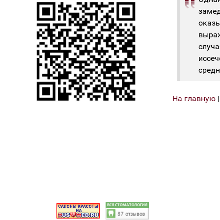
замед
оказы
выраж
случа
иссеч
средн
На главную