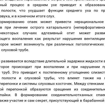
ьный процесс в среднем ухе приводит к образова
 полости, что ухудшает функции среднего уха по п
вука, и в конечном итоге слух.
рмированию спаек может привести нерациональное
в при лечении острого катарального (неперфоративно
некоторых случаях адгезивный отит может разви
ющего воспаления как результат нарушения вентиляции
торое может возникнуть при различных патологических
 слуховой трубе.
 развивается вследствие длительной задержки жидкости 
оторое происходит при воспалении и при нарушении п
 труб. Это приводит к постепенному утолщению слизис
 полости и слуховой трубы, что влияет также на 
перепонки и системы слуховых косточек. Между стенками 
ой перепонкой образуются сращения из соединитель
пайки. В формировании соединительнотканных спа
акже участие и сам секрет, присутствующий в барабанной 