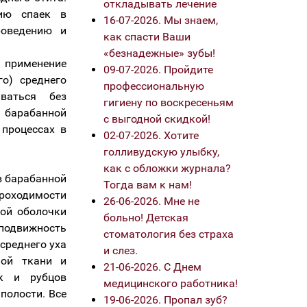
откладывать лечение
нию спаек в
16-07-2026. Мы знаем,
роведению и
как спасти Ваши
«безнадежные» зубы!
 применение
09-07-2026. Пройдите
го) среднего
профессиональную
ваться без
гигиену по воскресеньям
 барабанной
с выгодной скидкой!
 процессах в
02-07-2026. Хотите
голливудскую улыбку,
как с обложки журнала?
в барабанной
Тогда вам к нам!
роходимости
26-06-2026. Мне не
той оболочки
больно! Детская
подвижность
стоматология без страха
среднего уха
и слез.
ной ткани и
21-06-2026. С Днем
ек и рубцов
медицинского работника!
полости. Все
19-06-2026. Пропал зуб?