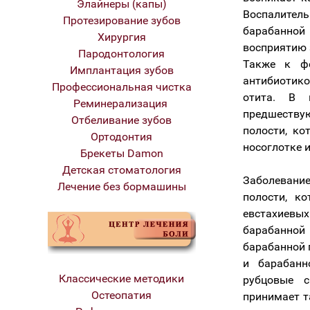
Элайнеры (капы)
Воспалител
Протезирование зубов
барабанной
Хирургия
восприятию з
Пародонтология
Также к фо
Имплантация зубов
антибиотико
Профессиональная чистка
отита. В 
Реминерализация
предшеству
Отбеливание зубов
полости, ко
Ортодонтия
носоглотке и
Брекеты Damon
Детская стоматология
Заболевание
Лечение без бормашины
полости, к
евстахиевых
барабанной
барабанной 
и барабанн
Классические методики
рубцовые с
Остеопатия
принимает т