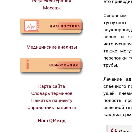
Рефлексотерапия
это приводи
Массаж
Основным 
тугоухост
звукопрово
звона и з
истонченная
Медицинские анализы
также могу
перепонки т
трубы.
Лечение ад
Карта сайта
спаечного п
Словарь терминов
ушей, пнев
Памятка пациенту
полость пр
Справочник пациента
спаечной тк
как диатерми
Наш QR код
Однак