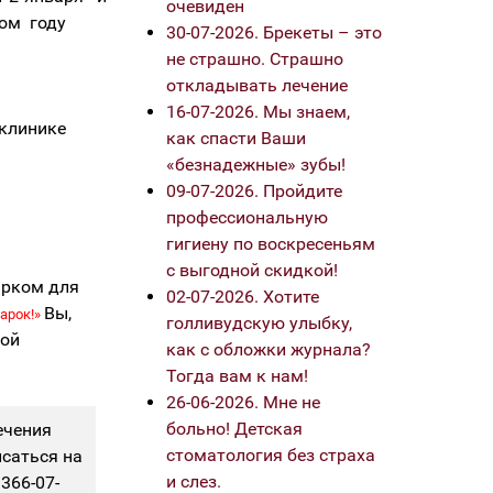
очевиден
вом году
30-07-2026. Брекеты – это
не страшно. Страшно
откладывать лечение
16-07-2026. Мы знаем,
 клинике
как спасти Ваши
«безнадежные» зубы!
09-07-2026. Пройдите
профессиональную
гигиену по воскресеньям
с выгодной скидкой!
арком для
02-07-2026. Хотите
Вы,
арок!»
голливудскую улыбку,
рой
как с обложки журнала?
Тогда вам к нам!
26-06-2026. Мне не
больно! Детская
ечения
стоматология без страха
исаться на
и слез.
366-07-