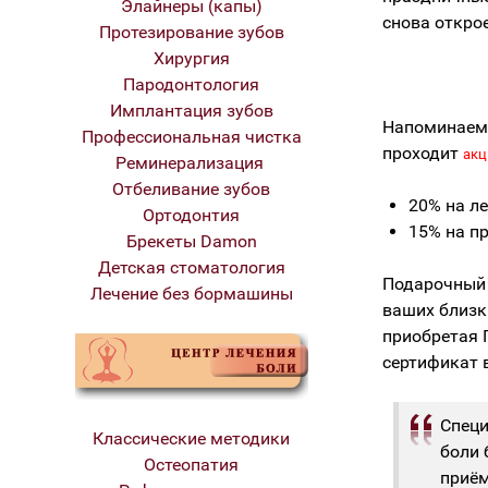
Элайнеры (капы)
снова откро
Протезирование зубов
Хирургия
Пародонтология
Имплантация зубов
Напоминаем,
Профессиональная чистка
проходит
акц
Реминерализация
Отбеливание зубов
20% на л
Ортодонтия
15% на п
Брекеты Damon
Детская стоматология
Подарочный 
Лечение без бормашины
ваших близки
приобретая 
сертификат 
Специ
Классические методики
боли 
Остеопатия
приём