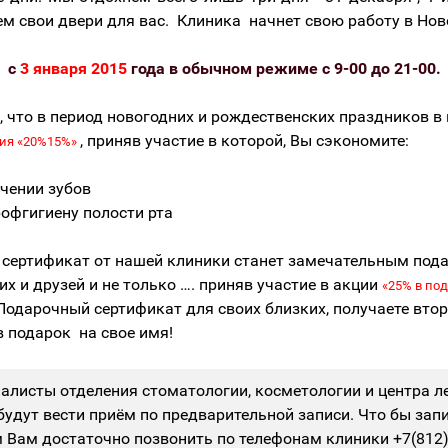
ем свои двери для вас. Клиника начнет свою работу в Но
с
3 января 2015
года в обычном режиме с 9-00 до 21-00.
 что в период новогодних и рождественских праздников в
, приняв участие в которой, Вы сэкономите:
ия «20%15%»
ечении зубов
рофгигиену полости рта
сертификат от нашей клиники станет замечательным под
х и друзей и не только …. приняв участие в акции
«25% в под
Подарочный сертификат для своих близких, получаете вто
в подарок на свое имя!
алисты отделения стоматологии, косметологии и центра л
будут вести приём по предварительной записи. Что бы зап
 Вам достаточно позвонить по телефонам клиники +7(812)