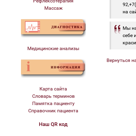
Рефлексотерапия
92,+7
Массаж
на са
Мы на
себе 
краси
Медицинские анализы
Вернуться н
Карта сайта
Словарь терминов
Памятка пациенту
Справочник пациента
Наш QR код