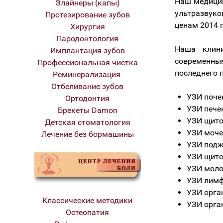
Наш медицин
Элайнеры (капы)
ультразвуко
Протезирование зубов
ценам 2014 г
Хирургия
Пародонтология
Наша клини
Имплантация зубов
современны
Профессиональная чистка
последнего 
Реминерализация
Отбеливание зубов
УЗИ поче
Ортодонтия
УЗИ пече
Брекеты Damon
УЗИ щито
Детская стоматология
УЗИ моче
Лечение без бормашины
УЗИ подж
УЗИ щито
УЗИ моло
УЗИ лимф
УЗИ орга
Классические методики
УЗИ орга
Остеопатия