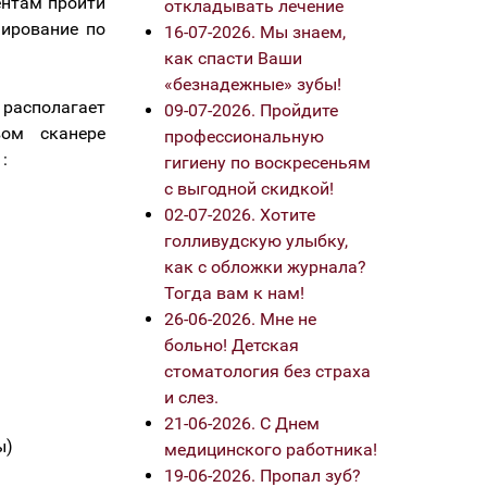
ентам пройти
откладывать лечение
нирование по
16-07-2026. Мы знаем,
как спасти Ваши
«безнадежные» зубы!
располагает
09-07-2026. Пройдите
вом сканере
профессиональную
:
гигиену по воскресеньям
с выгодной скидкой!
02-07-2026. Хотите
голливудскую улыбку,
как с обложки журнала?
Тогда вам к нам!
26-06-2026. Мне не
больно! Детская
стоматология без страха
и слез.
21-06-2026. С Днем
ы)
медицинского работника!
19-06-2026. Пропал зуб?