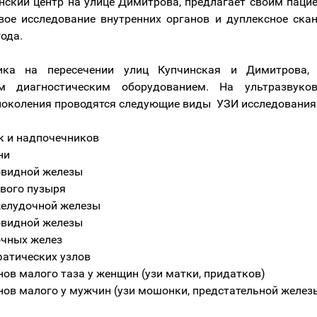
ский центр на улице Димитрова, предлагает своим паци
вое исследование
внутренних органов и дуплексное ска
ода.
ка на пересечении улиц Купчинская и Димитрова, 
м диагностическим оборудованием. На ультразвуко
поколения проводятся следующие виды УЗИ исследования 
к и надпочечников
ни
видной железы
вого пузыря
елудочной железы
видной железы
чных желез
атических узлов
нов малого таза у женщин (узи матки, придатков)
нов малого у мужчин (узи мошонки, предстательной желез