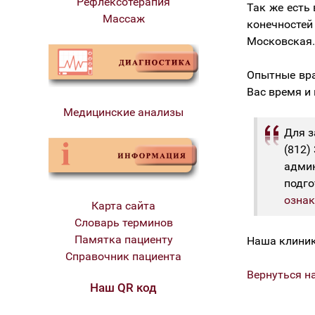
Рефлексотерапия
Так же есть
Массаж
конечносте
Московская.
Опытные вра
Вас время и
Медицинские анализы
Для з
(812)
админ
подго
ознак
Карта сайта
Словарь терминов
Памятка пациенту
Наша клиник
Справочник пациента
Вернуться н
Наш QR код