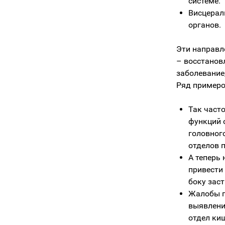
системе.
Висцерал
органов.
Эти направл
– восстанов
заболевание,
Ряд примеро
Так част
функций 
головного
отделов 
А теперь 
привести
боку зас
Жалобы па
выявлени
отдел ки