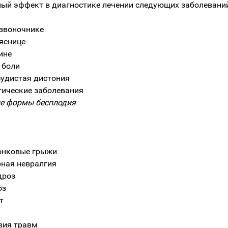
ый эффект в диагностике лечении следующих заболевани
озвоночнике
ояснице
ине
 боли
судистая дистония
гические заболевания
е формы бесплодия
онковые грыжи
ная невралгия
дроз
оз
т
вия травм