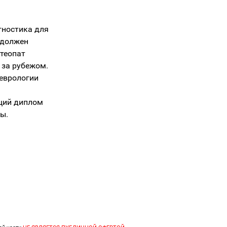
гностика для
 должен
теопат
 за рубежом.
неврологии
щий диплом
ы.