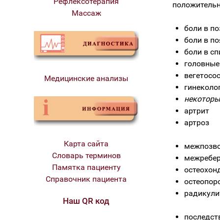
Рефлексотерапия
положительн
Массаж
боли в п
боли в п
боли в сп
головные
вегетосо
Медицинские анализы
гинеколо
некоторы
артрит
артроз
Карта сайта
межпозв
Словарь терминов
межребер
Памятка пациенту
остеохон
Справочник пациента
остеопор
радикули
Наш QR код
последст