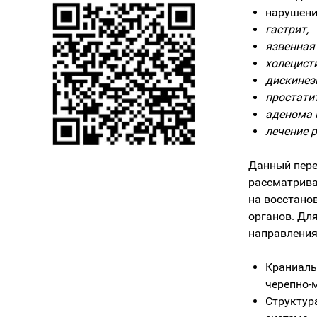
нарушени
гастрит,
язвенная
холецисти
дискинез
простатит
аденома 
лечение 
Данный пере
рассматрива
на восстано
органов. Дл
направления
Краниаль
черепно-
Структур