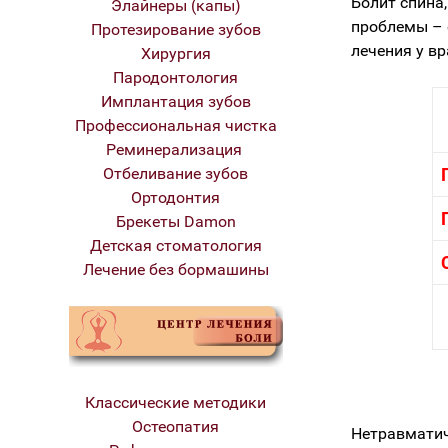
Болит спина,
Элайнеры (капы)
проблемы – 
Протезирование зубов
лечения у вр
Хирургия
Пародонтология
Имплантация зубов
Профессиональная чистка
Реминерализация
Отбеливание зубов
Ортодонтия
Брекеты Damon
Детская стоматология
Лечение без бормашины
Классические методики
Остеопатия
Нетравматич