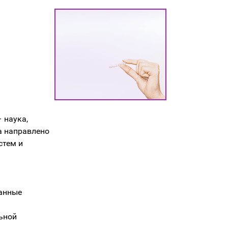
 наука,
а направлено
стем и
анные
ьной