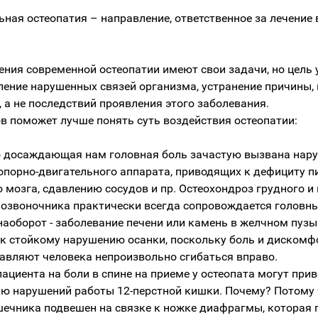
ьная остеопатия – направление, ответственное за лечение
ения современной остеопатии имеют свои задачи, но цель 
ление нарушенных связей организма, устранение причины
 а не последствий проявления этого заболевания.
в поможет лучше понять суть воздействия остеопатии:
о досаждающая нам головная боль зачастую вызвана нар
опорно-двигательного аппарата, приводящих к дефициту п
 мозга, сдавлению сосудов и пр. Остеохондроз грудного и
позвоночника практически всегда сопровождается головн
наоборот - заболевание печени или камень в желчном пузы
 к стойкому нарушению осанки, поскольку боль и дискомф
тавляют человека непроизвольно сгибаться вправо.
циента на боли в спине на приеме у остеопата могут прив
ю нарушений работы 12-перстной кишки. Почему? Потому
шечника подвешен на связке к ножке диафрагмы, которая 