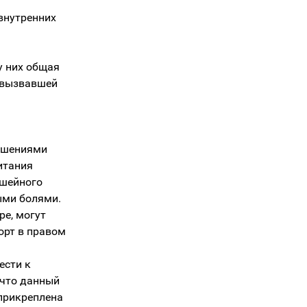
 внутренних
у них общая
, вызвавшей
ушениями
итания
 шейного
ыми болями.
ре, могут
орт в правом
ести к
 что данный
прикреплена