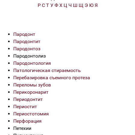
Р
С
Т
У
Ф
Х
Ц
Ч
Ш
Щ
Э
Ю
Я
Пародонт
Пародонтит
Пародонтоз
Пародонтолиз
Пародонтология
Патологическая стираемость
Перебазировка съемного протеза
Переломы зубов
Перикоронарит
Периодонтит
Периостит
Периостотомия
Перфорация
Петехии