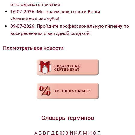
откладывать лечение
16-07-2026. Мы знаем, как спасти Ваши
«безнадежные» зубы!
09-07-2026. Пройдите профессиональную гигиену по
воскресеньям с выгодной скидкой!
Посмотреть все новости
Словарь терминов
А
Б
В
Г
Д
Е
Ж
З
И
К
Л
М
Н
О
П