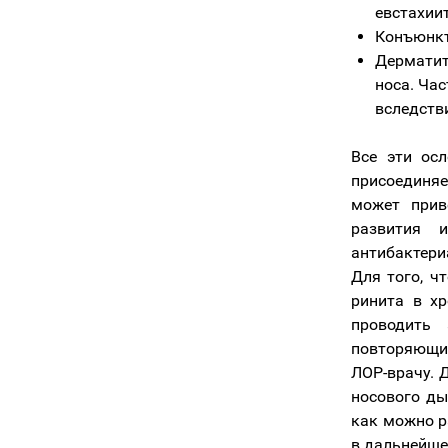
евстахиит
Конъюнкт
Дерматит
носа. Ча
вследств
Все эти ос
присоединяе
может прив
развития 
антибактери
Для того, ч
ринита в х
проводить 
повторяющих
ЛОР-врачу. 
носового ды
как можно р
в дальнейше