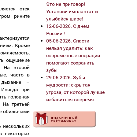
Это не приговор!
вляется отек
Установи имплантат и
тром рините
улыбайся шире!
12-06-2026. С днём
России !
актеризуется
05-06-2026. Спасти
нием. Кроме
нельзя удалить: как
томляемость,
современные операции
ить ощущение
помогают сохранить
. На второй
зубы
ые, часто в
29-05-2026. Зубы
 дыхание –
мудрости: скрытая
 Иногда при
угроза, от которой лучше
ать головная
избавиться вовремя
. На третьей
ее обильными
е нескольких
в некоторых