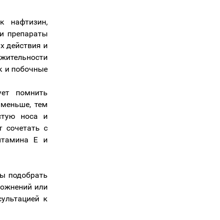
к нафтизин,
ти препараты
х действия и
жительности
к и побочные
ует помнить
 меньше, тем
стую носа и
т сочетать с
итамина Е и
бы подобрать
ложнений или
сультацией к