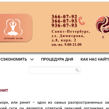
 СЭКОНОМИТЬ
ПРОЦЕДУРА ДНЯ
КАК НАС НАЙТ
инит
морк, или ринит – одно из самых распространенных за
воей сути он является ответной реакцией организма н