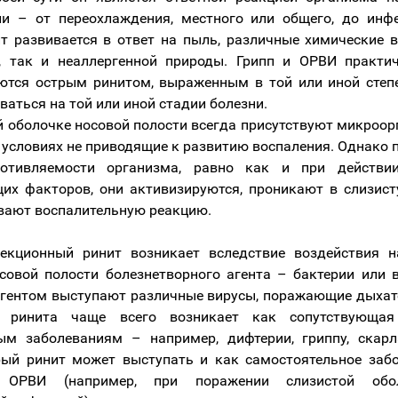
и – от переохлаждения, местного или общего, до инф
т развивается в ответ на пыль, различные химические 
, так и неаллергенной природы. Грипп и ОРВИ практи
тся острым ринитом, выраженным в той или иной степ
ваться на той или иной стадии болезни.
й оболочке носовой полости всегда присутствуют микроор
условиях не приводящие к развитию воспаления. Однако 
отивляемости организма, равно как и при действи
х факторов, они активизируются, проникают в слизис
вают воспалительную реакцию.
екционный ринит возникает вследствие воздействия н
совой полости болезнетворного агента – бактерии или 
агентом выступают различные вирусы, поражающие дыхат
 ринита чаще всего возникает как сопутствующая
м заболеваниям – например, дифтерии, гриппу, скарл
ый ринит может выступать и как самостоятельное заб
е ОРВИ (например, при поражении слизистой обо