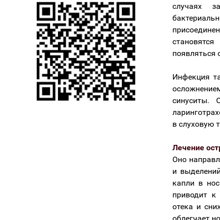
случаях з
бактериаль
присоединен
становятся
появляться с
Инфекция та
осложнением
синуситы. 
ларинготрахе
в слуховую т
Лечение ост
Оно направл
и выделени
капли в нос
приводит к
отека и сни
облегчает н