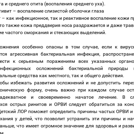
а и среднего отита (воспаления среднего уха).
ивит – воспаление слизистой оболочки глаза
 – как инфекционное, так и реактивное воспаление кожи 
сто также кожа преддверия носа раздражается и даже тра
ие частого сморкания и стекающих выделений.
ложнения особенно опасны в том случае, если к вирус
тся агрессивная бактериальная инфекция, распростран
ести к серьезным поражениям всех указанных органо
инфекционных осложнений бактериальной природы н
альные средства как местного, так и общего действия.
тобы избежать развития осложнений и не допустить пере
роническую форму, очень важно при каждом случае ост
адекватное и своевременно начатое лечение. В с
ся острых ринитов и ОРВИ следует обратиться за кон
Детский ЛОР поможет определить причины частых ОРВИ и
хания у детей, что позволит устранить эти причины и на
аньше, что имеет огромное значение для здоровья и разв
м.