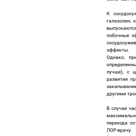
К сосудосу
галазолин, 
выпускаются
побочные э
сосудосужив
эффекты.
Однако, пр
определенны
лучше), с 
развития пр
закапывани
другими тро
В случае ча
максимально
перехода ос
ЛОР-врачу.