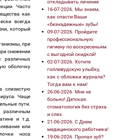
откладывать лечение
екции. Часто
16-07-2026. Мы знаем,
вещества как
как спасти Ваши
чески всегда
«безнадежные» зубы!
ени, который
09-07-2026. Пройдите
профессиональную
ганизмы, при
гигиену по воскресеньям
при снижении
с выгодной скидкой!
и различных
02-07-2026. Хотите
тую оболочку
голливудскую улыбку,
как с обложки журнала?
Тогда вам к нам!
а слизистую
26-06-2026. Мне не
вируса. Чаще
больно! Детская
ельные пути.
стоматология без страха
 различным
и слез.
атине и т.д.
21-06-2026. С Днем
олевание или
медицинского работника!
лочки носа
19-06-2026. Пропал зуб?