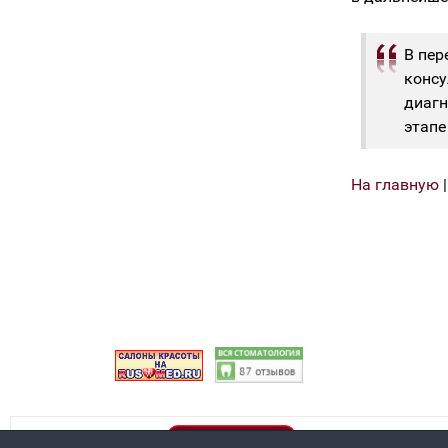
В пер
консу
диагн
этапе
На главную
Правовая информация