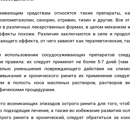
живающим средствам относятся такие препараты, ка
ксилометазолин, санорин, отривин, тизин и другие. Все э
 в различных лекарственных формах, в целом механизм и
ффекты похожи. Различия заключаются в силе и продол
ающего эффекта, от чего зависят как терапевтические, та
и использовании сосудосуживающих препаратов след
е правила: их следует применят не более 5-7 дней (чем
целью уменьшения повреждающего действия на слизи
ивыкания и хронического ринита их применение следуе
ем в полость носа масляных растворов, растворов в
фическими процедурами.
сто возникающих эпизодов острого ринита для того, что
 подходящее лечение, а также во избежание развития ос
трого ринита в хронический, следует обратиться за кон