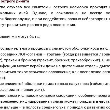
острого ринита
тве случаев все симптомы острого насморка проходят 
скольких дней. Однако, к сожалению, не всегда о
ся благополучно, и при воздействии разных неблагоприятн
гут развиться разного рода осложнения.
нениями могут быть:
воспалительного процесса с слизистой оболочки носа на с
соседних ЛОР-органов – гортани (тогда развивается ларин
), трахеи и бронхов (трахеит, бронхит, трахеобронхит). В 
инфекция может перейти даже на дистальные отделы дыха
развиться такое серьезное осложнение, как воспаление лег
ия).
ие слизистой оболочки придаточных пазух носа (гайморит,
сфеноидит, пансинусит).
авильном и слишком сильном сморкании, особенно через 
овременно, инфицированная слизь может попадать в евстах
ее дальше – в полость среднего уха, приводя к развитию о