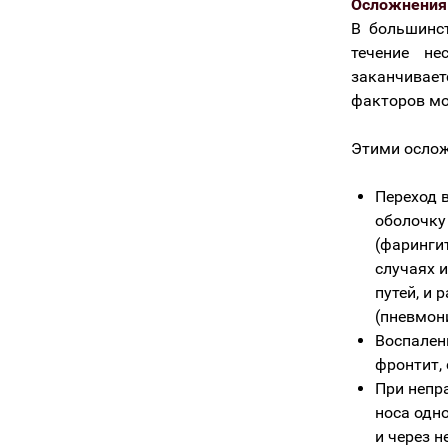
Осложнения 
В большинс
течение не
заканчивает
факторов мо
Этими ослож
Переход 
оболочку 
(фарингит
случаях 
путей, и 
(пневмон
Воспален
фронтит, 
При непр
носа одн
и через н