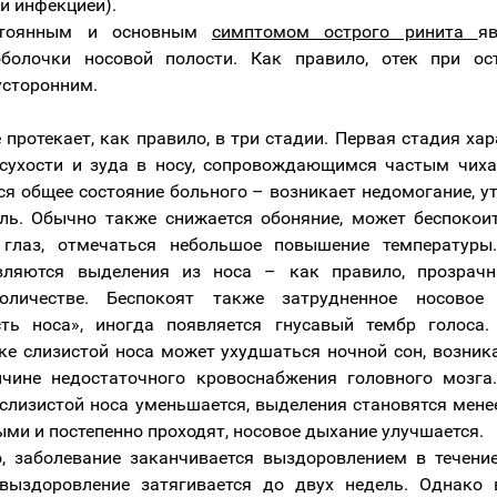
й инфекцией).
тоянным и основным
симптомом острого ринита
я
оболочки носовой полости. Как правило, отек при ос
усторонним.
 протекает, как правило, в три стадии. Первая стадия хар
сухости и зуда в носу, сопровождающимся частым чиха
тся общее состояние больного – возникает недомогание, у
ль. Обычно также снижается обоняние, может беспоко
 глаз, отмечаться небольшое повышение температуры
вляются выделения из носа – как правило, прозрачн
оличестве. Беспокоят также затрудненное носовое
сть носа», иногда появляется гнусавый тембр голоса.
ке слизистой носа может ухудшаться ночной сон, возник
чине недостаточного кровоснабжения головного мозга
 слизистой носа уменьшается, выделения становятся мен
ыми и постепенно проходят, носовое дыхание улучшается.
, заболевание заканчивается выздоровлением в течени
 выздоровление затягивается до двух недель. Однако 