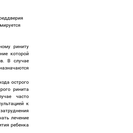
преддверия
вмируется
ному риниту
ение которой
в. В случае
азначаются
хода острого
рого ринита
лучае часто
сультацией к
 затруднения
чать лечение
ития ребенка