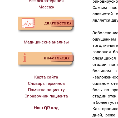
Рефлексотерапия
риновирусно
Массаж
Самым пос
слизистой 
является дв
Заболевание
ощущением 
Медицинские анализы
того, меняе
головная бо
слезящихся
стадии поя
большом к
Карта сайта
«заложенно
Словарь терминов
сильном оте
Памятка пациенту
боль по при
Справочник пациента
стадии отек
и более густ
Наш QR код
Как правило
дней, реже