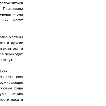
сложняться
. Признаком
елений – они
в них могут
более частым
рит и другие
стахиитом и
оса переходит
лотку).
виях.
енности носа
осуживающие
носовые ходы
 уменьшению
ности носа и