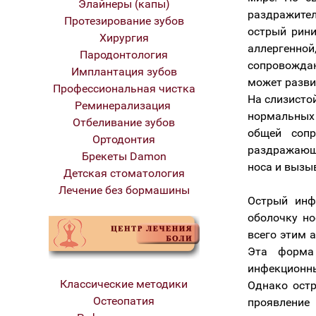
Элайнеры (капы)
раздражител
Протезирование зубов
острый рини
Хирургия
аллергенной
Пародонтология
сопровождаю
Имплантация зубов
может разви
Профессиональная чистка
На слизисто
Реминерализация
нормальных 
Отбеливание зубов
общей сопр
Ортодонтия
раздражающи
Брекеты Damon
носа и вызы
Детская стоматология
Лечение без бормашины
Острый инф
оболочку но
всего этим 
Эта форма
инфекционны
Классические методики
Однако остр
Остеопатия
проявлени