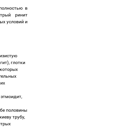
полностью в
стрый ринит
ых условий и
лизистую
гит), глотки
некоторых
тельных
ких
 этмоидит,
обе половины
иеву трубу,
стрых