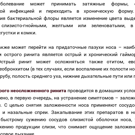
аболевание может принимать затяжные формы, о
ной инфекцией и переходить в хроническую форму
ия бактериальной флоры является изменение цвета выд
 слизисто-гнойными, желтыми или зеленоватыми, 
густки и комки.
кже может перейти на придаточные пазухи носа – наи
 острого ринита является острый и хронический гаймо
Острый ринит может осложняться также отитом, ев
обронхитом (в тех случаях, если воспаление их полости н
рубу, полость среднего уха, нижние дыхательные пути или г
рого неосложненного ринита
проводится в домашних усло
ено, в первую очередь, на устранение симптомов – залож
й. С целью снятия заложенности носа применяют сосуд
 и назальные спреи. Закапывание этих препаратов в 
 быстрому сужению сосудов слизистой оболочки носа,
жению продукции слизи, что снимает ощущение заложен
осовое дыхание.