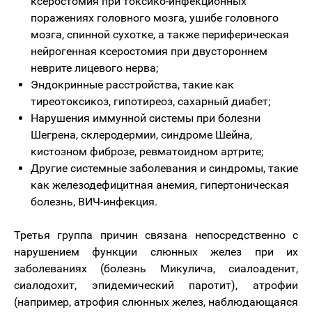
ксеростомия при токсико-инфекционных
поражениях головного мозга, ушибе головного
мозга, спинной сухотке, а также периферическая
нейрогенная ксеростомия при двустороннем
неврите лицевого нерва;
Эндокринные расстройства, такие как
тиреотоксикоз, гипотиреоз, сахарный диабет;
Нарушения иммунной системы при болезни
Шегрена, склеродермии, синдроме Шейна,
кистозном фиброзе, ревматоидном артрите;
Другие системные заболевания и синдромы, такие
как железодефицитная анемия, гипертоническая
болезнь, ВИЧ-инфекция.
Третья группа причин связана непосредственно с
нарушением функции слюнных желез при их
заболеваниях (болезнь Микулича, сиалоаденит,
сиалодохит, эпидемический паротит), атрофии
(например, атрофия слюнных желез, наблюдающаяся