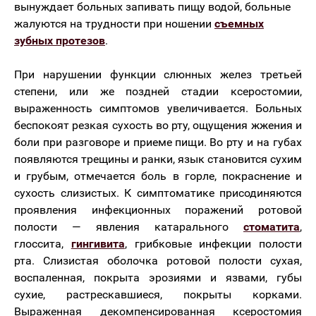
вынуждает больных запивать пищу водой, больные
жалуются на трудности при ношении
съемных
зубных протезов
.
При нарушении функции слюнных желез третьей
степени, или же поздней стадии ксеростомии,
выраженность симптомов увеличивается. Больных
беспокоят резкая сухость во рту, ощущения жжения и
боли при разговоре и приеме пищи. Во рту и на губах
появляются трещины и ранки, язык становится сухим
и грубым, отмечается боль в горле, покраснение и
сухость слизистых. К симптоматике присодиняются
проявления инфекционных поражений ротовой
полости — явления катарального
стоматита
,
глоссита,
гингивита
, грибковые инфекции полости
рта. Слизистая оболочка ротовой полости сухая,
воспаленная, покрыта эрозиями и язвами, губы
сухие, растрескавшиеся, покрыты корками.
Выраженная декомпенсированная ксеростомия