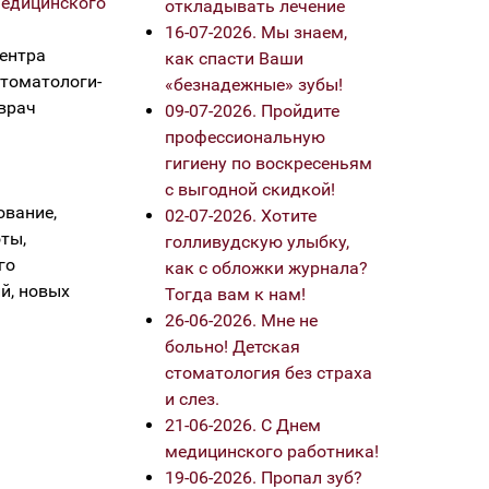
едицинского
откладывать лечение
16-07-2026. Мы знаем,
центра
как спасти Ваши
стоматологи-
«безнадежные» зубы!
 врач
09-07-2026. Пройдите
профессиональную
гигиену по воскресеньям
с выгодной скидкой!
ование,
02-07-2026. Хотите
ты,
голливудскую улыбку,
го
как с обложки журнала?
й, новых
Тогда вам к нам!
26-06-2026. Мне не
больно! Детская
стоматология без страха
и слез.
21-06-2026. С Днем
медицинского работника!
19-06-2026. Пропал зуб?