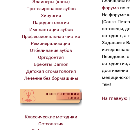
Сообщаем об
Элайнеры (капы)
форума
по с
Протезирование зубов
На форуме к
Хирургия
(Санкт-Петер
Пародонтология
ортопеды, де
Имплантация зубов
ортодонт, а
Профессиональная чистка
Задавайте В
Реминерализация
исчерпывающ
Отбеливание зубов
Передовая с
Ортодонтия
ортодонтия,
Брекеты Damon
достижения 
Детская стоматология
медицинског
Лечение без бормашины
тем!
На главную
Классические методики
Остеопатия