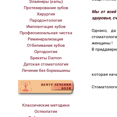
Элайнеры (капы)
Протезирование зубов
Мы от всей
Хирургия
здоровья, сч
Пародонтология
Имплантация зубов
Однако, д
Профессиональная чистка
стоматологи
Реминерализация
женщины !
Отбеливание зубов
В преддвери
Ортодонтия
Брекеты Damon
Детская стоматология
Лечение без бормашины
которая начи
Стоматологи
Классические методики
Остеопатия