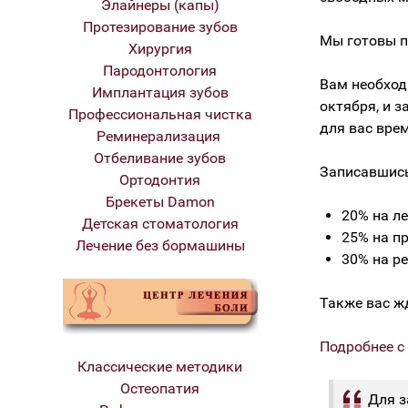
Элайнеры (капы)
Протезирование зубов
Мы готовы п
Хирургия
Пародонтология
Вам необход
Имплантация зубов
октября, и з
Профессиональная чистка
для вас врем
Реминерализация
Отбеливание зубов
Записавшись
Ортодонтия
Брекеты Damon
20% на л
Детская стоматология
25% на п
Лечение без бормашины
30% на р
Также вас ж
Подробнее с
Классические методики
Остеопатия
Для з