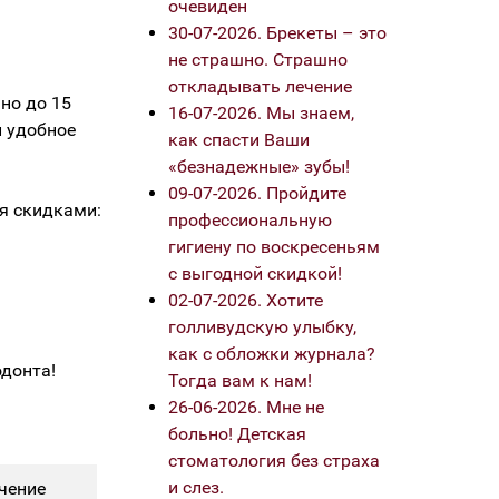
очевиден
30-07-2026. Брекеты – это
не страшно. Страшно
откладывать лечение
но до 15
16-07-2026. Мы знаем,
и удобное
как спасти Ваши
«безнадежные» зубы!
09-07-2026. Пройдите
я скидками:
профессиональную
гигиену по воскресеньям
с выгодной скидкой!
02-07-2026. Хотите
голливудскую улыбку,
как с обложки журнала?
одонта!
Тогда вам к нам!
26-06-2026. Мне не
больно! Детская
стоматология без страха
и слез.
чение